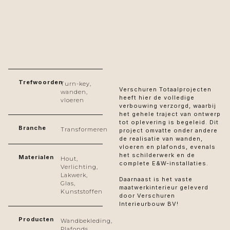
Trefwoorden
Turn-key,
Verschuren Totaalprojecten
wanden,
heeft hier de volledige
vloeren
verbouwing verzorgd, waarbij
het gehele traject van ontwerp
tot oplevering is begeleid. Dit
Branche
Transformeren
project omvatte onder andere
de realisatie van wanden,
vloeren en plafonds, evenals
het schilderwerk en de
Materialen
Hout,
complete E&W-installaties.
Verlichting,
Lakwerk,
Daarnaast is het vaste
Glas,
maatwerkinterieur geleverd
Kunststoffen
door Verschuren
Interieurbouw BV!
Producten
Wandbekleding,
Plafonds,